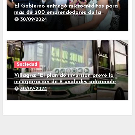
El Gobierno entregó microcréditos para
más de 200 emprendedores de la
provincia
30/09/2024
Sociedad
Villagra: “El plan de inversión prevé la
incorporación de 9 unidades adicionales
para 2025″
30/09/2024