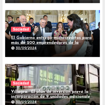
Sociedad
El Gobierno entregó microcréditos para
más de 200 emprendedores de la
provincia
30/09/2024
Sociedad
Villagra: “El plan de inversión prevé la
incorporación de 9 unidades adicionales
para 2025″
30/09/2024