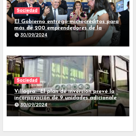
Sociedad
El Gobierno entregó microcréditos para
más de 200 emprendedores de la
provincia
30/09/2024
Sociedad
Villagra: “El plan de inversión prevé la
incorporación de 9 unidades adicionales
para 2025″
30/09/2024