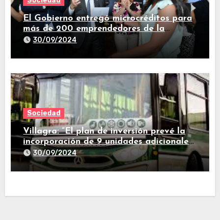
Sociedad
El Gobierno entregó microcréditos para
más de 200 emprendedores de la
provincia
30/09/2024
Sociedad
Villagra: “El plan de inversión prevé la
incorporación de 9 unidades adicionales
para 2025″
30/09/2024