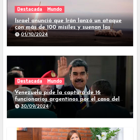
Destacada
Mundo
Israel anunció que Irán lanzó un ataque
con más de 100 misiles y suenan las
sirenas en todo el país
01/10/2024
Destacada
Mundo
Venezuela pide la captura de 16
funcionarios argentinos por el caso del
avión iraní que estuvo en Buenos Aires
30/09/2024