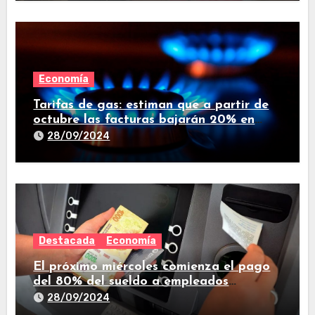
Economía
Tarifas de gas: estiman que a partir de
octubre las facturas bajarán 20% en
promedio
28/09/2024
Destacada
Economía
El próximo miércoles comienza el pago
del 80% del sueldo a empleados
estatales de Tucumán
28/09/2024