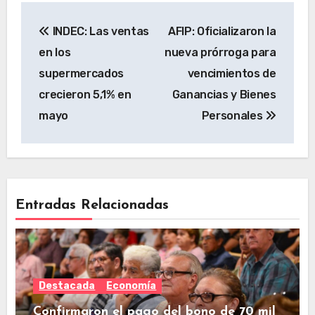
INDEC: Las ventas
AFIP: Oficializaron la
en los
nueva prórroga para
supermercados
vencimientos de
crecieron 5,1% en
Ganancias y Bienes
mayo
Personales
Entradas Relacionadas
Destacada
Economía
Confirmaron el pago del bono de 70 mil