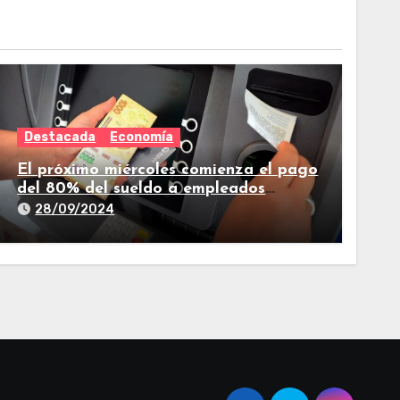
Destacada
Economía
El próximo miércoles comienza el pago
del 80% del sueldo a empleados
estatales de Tucumán
28/09/2024