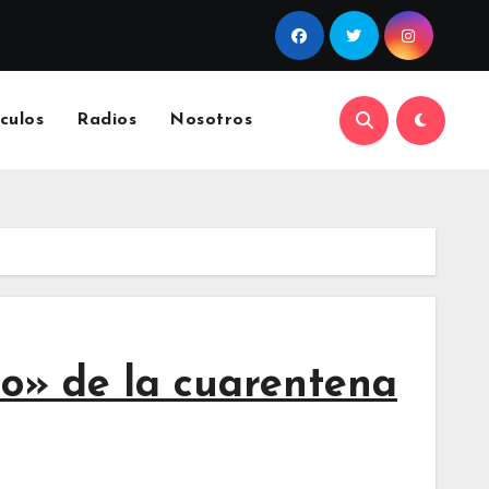
culos
Radios
Nosotros
o» de la cuarentena