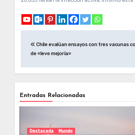
20.633 tenían la infección activa, informó esta 
Chile evalúan ensayos con tres vacunas co
de «leve mejoría»
Entradas Relacionadas
Destacada
Mundo