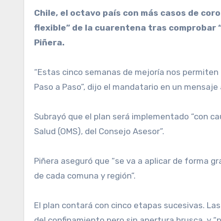
Chile, el octavo país con más casos de coronavirus en todo el mundo, pondrá en marcha a partir de hoy un plan de salida “gradual y
flexible” de la cuarentena tras comprobar 
Piñera.
“Estas cinco semanas de mejoría nos permiten 
Paso a Paso”, dijo el mandatario en un mensaje a
Subrayó que el plan será implementado “con cau
Salud (OMS), del Consejo Asesor”.
Piñera aseguró que “se va a aplicar de forma gr
de cada comuna y región”.
El plan contará con cinco etapas sucesivas. Las
del confinamiento pero sin apertura brusca, y “