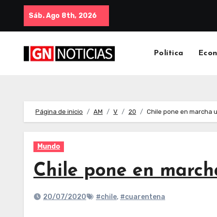
Sáb. Ago 8th, 2026
Política
Eco
Página de inicio
AM
V
20
Chile pone en marcha u
Mundo
Chile pone en march
20/07/2020
#chile
,
#cuarentena