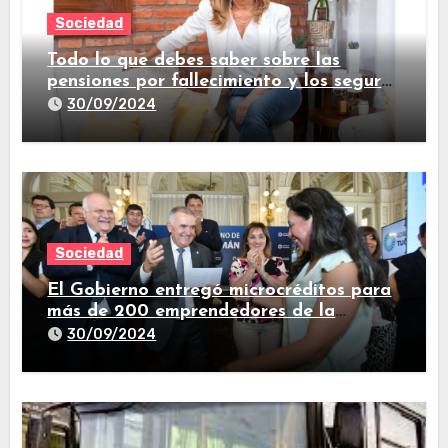
Sociedad
Todo lo que debes saber sobre las
pensiones por fallecimiento y los seguros
de vida
30/09/2024
Sociedad
El Gobierno entregó microcréditos para
más de 200 emprendedores de la
provincia
30/09/2024