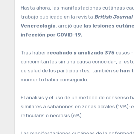
Hasta ahora, las manifestaciones cutáneas causadas por el nuevo coronavirus pasaban desapercibidas. Sin embargo, recientemente, un
trabajo publicado en la revista
British Journal
Venereología
, arrojó que
las lesiones cutáne
infección por COVID-19.
Tras haber
recabado y analizado 375
casos -b
concomitantes sin una causa conocida-, el est
de salud de los participantes, también se
han 
momento había conseguido.
El análisis y el uso de un método de consenso han mostrado que se pueden establecer cinco patrones de manifestaciones cutáneas: erupciones
similares a sabañones en zonas acrales (19%); 
reticularis o necrosis (6%).
Las manifestaciones cutáneas de la enfermedad 