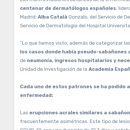
centenar de dermatólogos españoles
, lide
Madrid;
Alba Català
Gonzalo, del Servicio de D
Servicio de Dermatología del Hospital Universit
“Lo que hemos visto, además de categorizar l
los casos donde había pseudo-sabañones a 
de
neumonía, ingresos hospitalarios y nece
Unidad de Investigación de la
Academia Españo
Cada uno de estos patrones se ha podido asociar con unas características específicas de pacientes, evolución y gravedad de la
enfermedad:
Las
erupciones acrales similares a sabañon
frecuentemente asimétricas. Este tipo de lesi