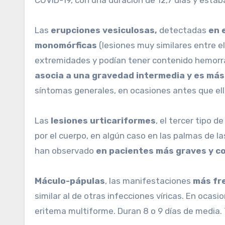
COVID-19, con una duración de 12,7 días y esta
Las
erupciones vesiculosas,
detectadas
en 
monomórficas
(lesiones muy similares entre el
extremidades y podían tener contenido hemorrá
asocia a una gravedad intermedia y es má
síntomas generales, en ocasiones antes que ell
Las
lesiones urticariformes
, el tercer tipo d
por el cuerpo, en algún caso en las palmas de l
han observado
en pacientes más graves y c
Máculo-pápulas
, las manifestaciones
más fr
similar al de otras infecciones víricas. En ocasi
eritema multiforme. Duran 8 o 9 días de media.