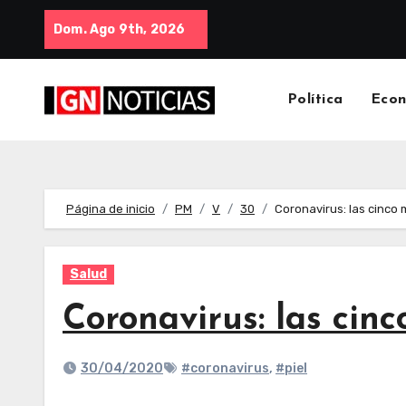
Dom. Ago 9th, 2026
Política
Eco
Página de inicio
PM
V
30
Coronavirus: las cinco 
Salud
Coronavirus: las cin
30/04/2020
#coronavirus
,
#piel