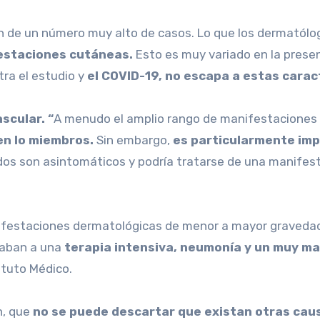
sión de un número muy alto de casos. Lo que los dermató
estaciones cutáneas.
Esto es muy variado en la pres
ra el estudio y
el COVID-19, no escapa a estas carac
scular. “
A menudo el amplio rango de manifestacione
en lo miembros.
Sin embargo,
es particularmente imp
os son asintomáticos y podría tratarse de una manifesta
anifestaciones dermatológicas de menor a mayor graveda
gaban a una
terapia intensiva, neumonía y un muy ma
ituto Médico.
n, que
no se puede descartar que existan otras cau