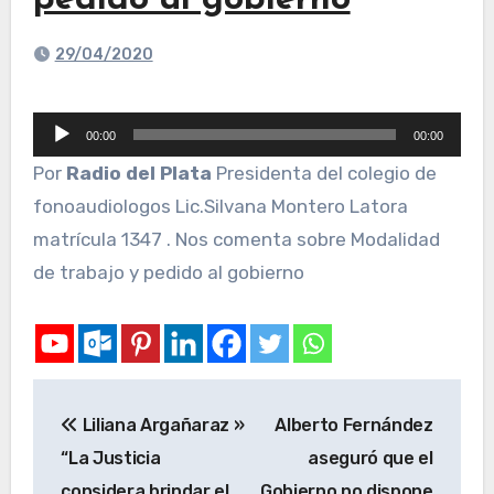
pedido al gobierno
29/04/2020
Reproductor
00:00
00:00
de
Por
Radio del Plata
Presidenta del colegio de
audio
fonoaudiologos Lic.Silvana Montero Latora
matrícula 1347 . Nos comenta sobre Modalidad
de trabajo y pedido al gobierno
Liliana Argañaraz »
Alberto Fernández
“La Justicia
aseguró que el
considera brindar el
Gobierno no dispone