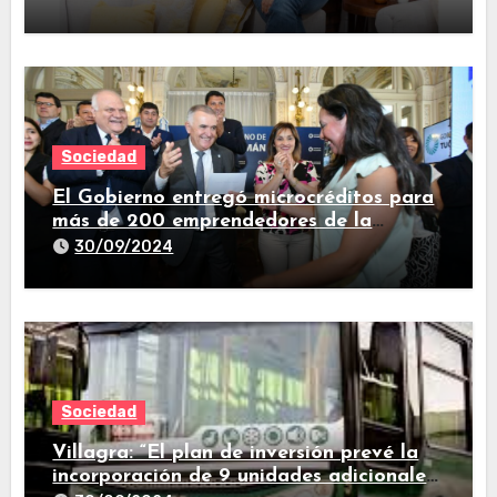
Sociedad
El Gobierno entregó microcréditos para
más de 200 emprendedores de la
provincia
30/09/2024
Sociedad
Villagra: “El plan de inversión prevé la
incorporación de 9 unidades adicionales