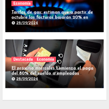
Economía
Tarifas de gas: estiman que a partir de
octubre las facturas bajarán 20% en
promedio
28/09/2024
Destacada
Economía
El próximo miércoles comienza el pago
del 80% del sueldo a empleados
estatales de Tucumán
28/09/2024