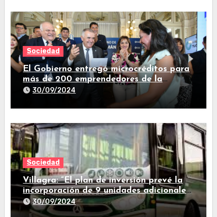
Sociedad
El Gobierno entregó microcréditos para
más de 200 emprendedores de la
provincia
30/09/2024
Sociedad
Villagra: “El plan de inversión prevé la
incorporación de 9 unidades adicionales
para 2025″
30/09/2024