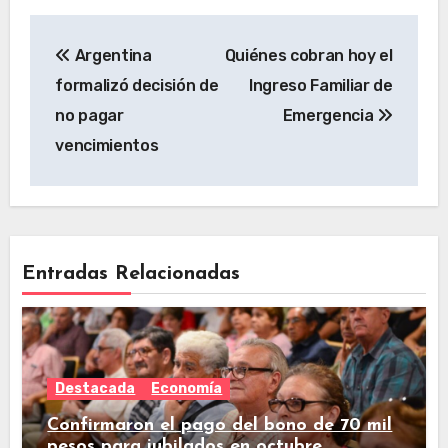
Argentina
Quiénes cobran hoy el
formalizó decisión de
Ingreso Familiar de
no pagar
Emergencia
vencimientos
Entradas Relacionadas
Destacada
Economía
Confirmaron el pago del bono de 70 mil
pesos para jubilados en octubre