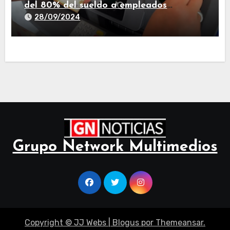
del 80% del sueldo a empleados
estatales de Tucumán
28/09/2024
Grupo Network Multimedios
Copyright © JJ Webs
|
Blogus
por
Themeansar
.