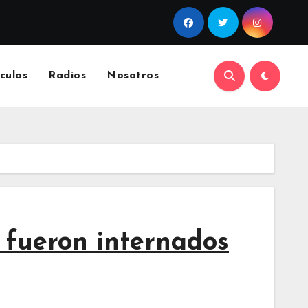
culos
Radios
Nosotros
s fueron internados