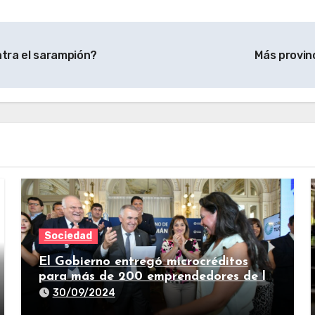
tra el sarampión?
Más provinc
Sociedad
El Gobierno entregó microcréditos
para más de 200 emprendedores de la
provincia
30/09/2024