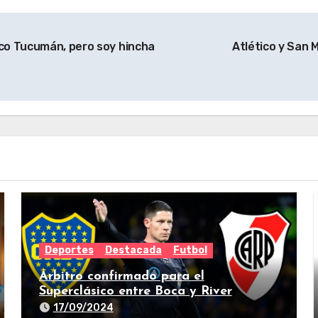
co Tucumán, pero soy hincha
Atlético y San M
Deportes
Destacada
Futbol
Árbitro confirmado para el
Superclásico entre Boca y River
17/09/2024