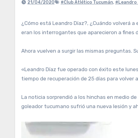
21/04/2020
#Club Atlético Tucumán
,
#Leandro 
¿Cómo está Leandro Díaz?, ¿Cuándo volverá a estar a disposición del cuerpo Técnico?, ¿Por qué tuvieron que operarlo dos veces en una semana? esos
eran los interrogantes que aparecieron a fines
Ahora vuelven a surgir las mismas preguntas. Su
«Leandro Díaz fue operado con éxito este lunes.
tiempo de recuperación de 25 días para volver a 
La noticia sorprendió a los hinchas en medio de l
goleador tucumano sufrió una nueva lesión y ah