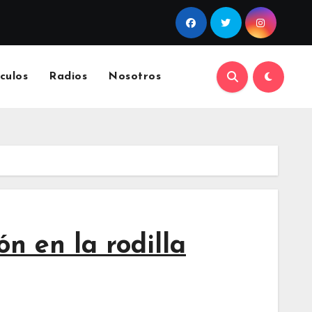
culos
Radios
Nosotros
n en la rodilla