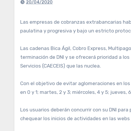
20/04/2020
Las empresas de cobranzas extrabancarias habilitarán a partir de hoy sus locales para el cobro de facturas de impuestos y servicios «en forma
paulatina y progresiva y bajo un estricto proto
Las cadenas Bica Ágil, Cobro Express, Multipago
terminación de DNI y se ofrecerá prioridad a l
Servicios (CAECEIS) que las nuclea.
Con el objetivo de evitar aglomeraciones en los
en 0 y 1; martes, 2 y 3; miércoles, 4 y 5; jueves, 6 
Los usuarios deberán concurrir con su DNI para
chequear los inicios de actividades en las webs