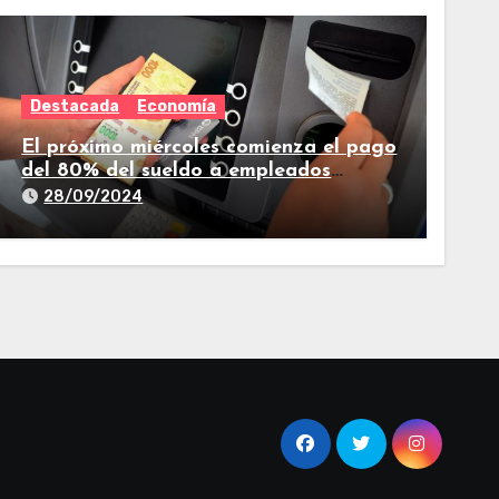
Destacada
Economía
El próximo miércoles comienza el pago
del 80% del sueldo a empleados
estatales de Tucumán
28/09/2024