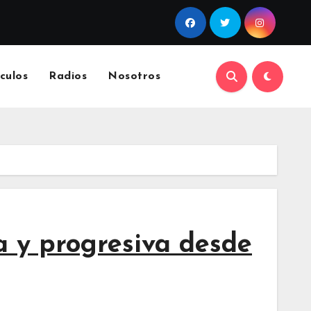
culos
Radios
Nosotros
a y progresiva desde