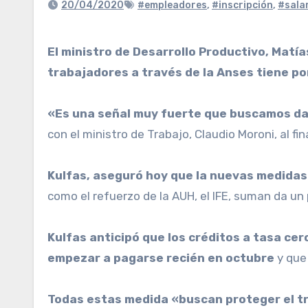
20/04/2020
#empleadores
,
#inscripción
,
#sala
El ministro de Desarrollo Productivo, Matías Kulfas, afirmó esta tarde que la decisión de abonar el 50% de los salarios de los
trabajadores a través de la Anses tiene po
«Es una señal muy fuerte que buscamos dar
con el ministro de Trabajo, Claudio Moroni, al f
Kulfas, aseguró hoy que la nuevas medidas
como el refuerzo de la AUH, el IFE, suman da un
Kulfas anticipó que los créditos a tasa c
empezar a pagarse recién en octubre
y que 
Todas estas medida «buscan proteger el tra