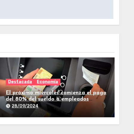
Destacada
Economía
El próximo miércoles comienza el pago
del 80% del sueldo a empleados
estatales de Tucumán
28/09/2024