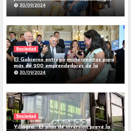
de vida
30/09/2024
Sociedad
El Gobierno entregó microcréditos para
más de 200 emprendedores de la
provincia
30/09/2024
Sociedad
Villagra: “El plan de inversión prevé la