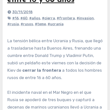
entre 16 y 60 años
30/11/2018
#16
,
#60
,
#años
,
#cierra
,
#frontera
,
#invasion
,
#rusia
,
#rusos
,
#teme
,
#ucrania
La tensión bélica entre Ucrania y Rusia, que llegó
a trasladarse hasta Buenos Aires, frenando una
cumbre entre Donald Trump y Vladimir Putin,
subió un peldaño este viernes con la decisión de
Kiev de
cerrar la frontera
a todos los hombres
rusos de entre 16 a 60 años.
El incidente naval en el Mar Negro en el que
Rusia se apoderó de tres buques y capturó a
decenas de marinos ucranianos llevó a Ucrania a