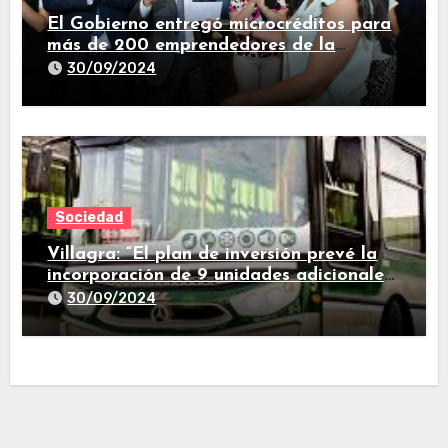
El Gobierno entregó microcréditos para
más de 200 emprendedores de la
provincia
30/09/2024
Sociedad
Villagra: “El plan de inversión prevé la
incorporación de 9 unidades adicionales
para 2025″
30/09/2024