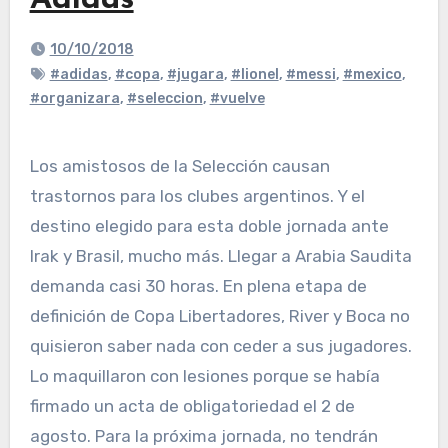
Adidas
10/10/2018
#adidas
,
#copa
,
#jugara
,
#lionel
,
#messi
,
#mexico
,
#organizara
,
#seleccion
,
#vuelve
Los amistosos de la Selección causan
trastornos para los clubes argentinos. Y el
destino elegido para esta doble jornada ante
Irak y Brasil, mucho más. Llegar a Arabia Saudita
demanda casi 30 horas. En plena etapa de
definición de Copa Libertadores, River y Boca no
quisieron saber nada con ceder a sus jugadores.
Lo maquillaron con lesiones porque se había
firmado un acta de obligatoriedad el 2 de
agosto. Para la próxima jornada, no tendrán