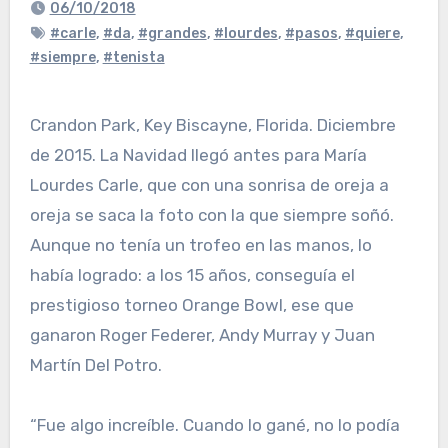
06/10/2018
#carle
,
#da
,
#grandes
,
#lourdes
,
#pasos
,
#quiere
,
#siempre
,
#tenista
Crandon Park, Key Biscayne, Florida. Diciembre
de 2015. La Navidad llegó antes para María
Lourdes Carle, que con una sonrisa de oreja a
oreja se saca la foto con la que siempre soñó.
Aunque no tenía un trofeo en las manos, lo
había logrado: a los 15 años, conseguía el
prestigioso torneo Orange Bowl, ese que
ganaron Roger Federer, Andy Murray y Juan
Martín Del Potro.
“Fue algo increíble. Cuando lo gané, no lo podía