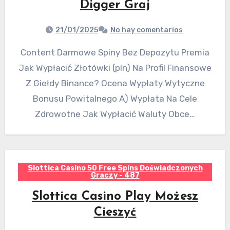
Digger Graj
21/01/2025
No hay comentarios
Content Darmowe Spiny Bez Depozytu Premia
Jak Wypłacić Złotówki (pln) Na Profil Finansowe
Z Giełdy Binance? Ocena Wypłaty Wytyczne
Bonusu Powitalnego A) Wypłata Na Cele
Zdrowotne Jak Wypłacić Waluty Obce…
Slottica Casino 50 Free Spins Doświadczonych
Graczy - 487
Slottica Casino Play Możesz
Cieszyć