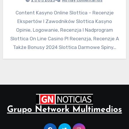
21/01/2025
No hay comentarios
Content Kasyno Online Slottica – Recenzje
Ekspertów I Zawodników Slottica Kasyno
Opinie, Logowanie, Recenzja I Nadprogram
Slottica On Line Casino Pl Recenzja, Recenzje A
Także Bonusy 2024 Slottica Darmowe Spiny…
Grupo Network Multimedios