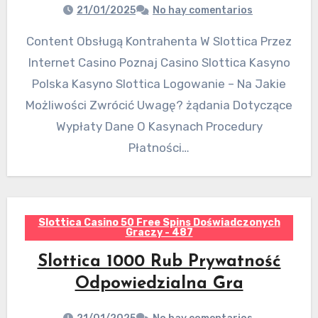
21/01/2025
No hay comentarios
Content Obsługą Kontrahenta W Slottica Przez
Internet Casino Poznaj Casino Slottica Kasyno
Polska Kasyno Slottica Logowanie – Na Jakie
Możliwości Zwrócić Uwagę? żądania Dotyczące
Wypłaty Dane O Kasynach Procedury
Płatności…
Slottica Casino 50 Free Spins Doświadczonych
Graczy - 487
Slottica 1000 Rub Prywatność
Odpowiedzialna Gra