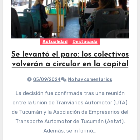
Actualidad
Destacada
Se levantó el paro: los colectivos
volverán a circular en la capital
05/09/2024
No hay comentarios
La decisión fue confirmada tras una reunión
entre la Unión de Tranviarios Automotor (UTA)
de Tucumán y la Asociación de Empresarios del
Transporte Automotor de Tucumán (Aetat).
Además, se informó…