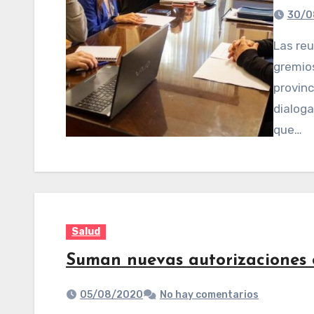
30/0
Las reuniones en torno al acuerdo salarial de los
gremios
provinc
dialoga
que…
Salud
Suman nuevas autorizaciones o
05/08/2020
No hay comentarios