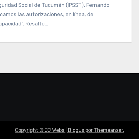
amos las autorizaciones, en línea, de
capacidad”. Resaltó…
Copyright © JJ Webs
|
Blogus
por
Themeansar
.