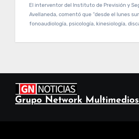
El interventor del Instituto de Previsión y Seguridad Social de Tucumán (IPSST), Fernando
Avellaneda, comentó que “desde el lunes sum
fonoaudiología, psicología, kinesiología, dis
Grupo Network Multimedios