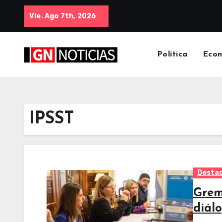
Vie. Ago 7th, 2026
Política
Eco
IPSST
Desta
Gremi
diálo