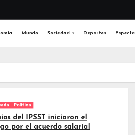
nomia
Mundo
Sociedad
Deportes
Especta
cada
Politica
os del IPSST iniciaron el
go por el acuerdo salarial