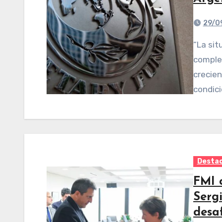
29/0
“La situación económica permanece muy desafiante y
complej
crecien
condici
Desta
FMI c
Serg
desaf