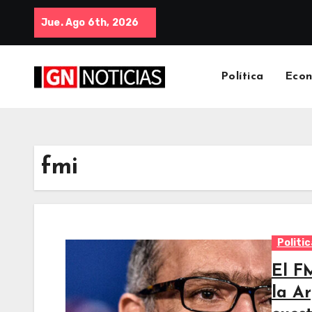
Jue. Ago 6th, 2026
Política
Eco
fmi
Politic
El F
la A