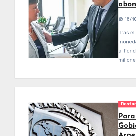
abon
18/1
Tras el anuncio de la ampliación del monto del swap de
monedas
al Fond
millon
Desta
Para
Gobi
Arge