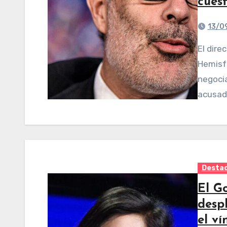
cues
13/0
El directorio del FMI decidió remover al director del
Hemisfe
negocia
acusado
Desta
El G
desp
el ví