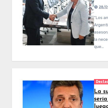
28/0
“Los anuncios recientes suman desafíos a la
Argent
asesora
la nec
que…
Desta
La s
serí
luego