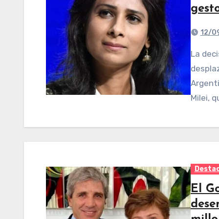
gesto
12/0
La decisión del Fondo Monetario Internacional (FMI) de
desplaz
Argenti
Milei, 
Desta
El G
dese