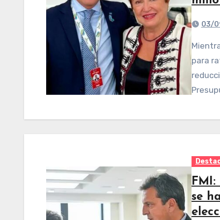
mill
03/0
Mientras el Gobierno avanza en una serie de medidas
para ra
reducci
Presup
Desta
FMI:
se ha
elec