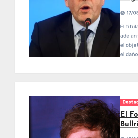
17/0
El titular de la cartera de Economía, Sergio Massa,
adelan
el obje
el dañ
Desta
El F
Bullr