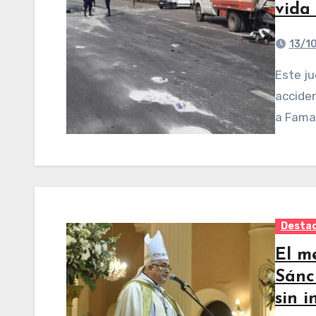
vida
13/1
Este jueves por la tarde, un hombre murió en un
acciden
a Famai
Desta
El m
Sánc
sin i