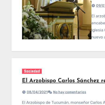
09/0
El arzobispo de Tucumán, monseñor Carlos Sánchez,
encabe
Iglesia
nuevo a
Sociedad
El Arzobispo Carlos Sánchez re
08/04/2021
No hay comentarios
El Arzobispo de Tucumán, monseñor Carlos Alberto Sánchez, comunicó a los fieles