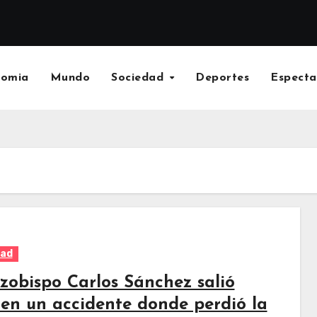
nomia
Mundo
Sociedad
Deportes
Especta
dad
rzobispo Carlos Sánchez salió
o en un accidente donde perdió la