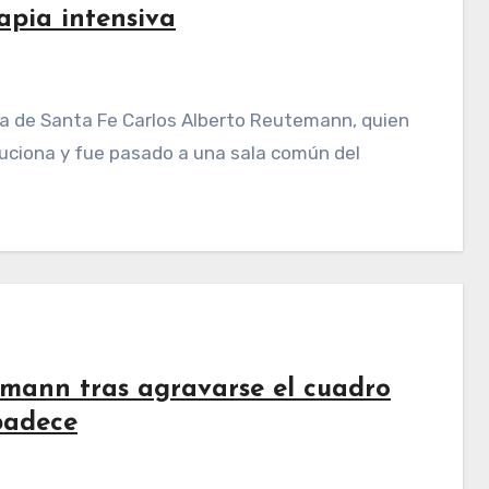
apia intensiva
luciona y fue pasado a una sala común del
emann tras agravarse el cuadro
padece