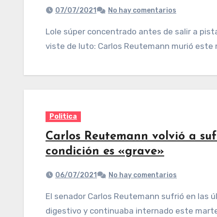
07/07/2021
No hay comentarios
Lole súper concentrado antes de salir a pista (Archivo CORSA). El deporte argentino se
viste de luto: Carlos Reutemann murió este 
Politica
Carlos Reutemann volvió a sufr
condición es «grave»
06/07/2021
No hay comentarios
El senador Carlos Reutemann sufrió en las últimas horas nuevos episodios de sangrado
digestivo y continuaba internado este marte