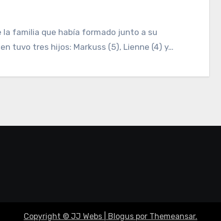
en tuvo tres hijos: Markuss (5), Lienne (4) y…
Copyright © JJ Webs
|
Blogus
por
Themeansar
.