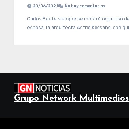
20/06/2021
No hay comentarios
Carlos Baute siempre se mostró orgulloso de la familia que había formado junto a su
esposa, la arquitecta Astrid Klissans, con qui
Grupo Network Multimedios