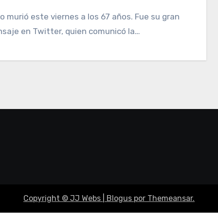
saje en Twitter, quien comunicó la…
Copyright © JJ Webs
|
Blogus
por
Themeansar
.