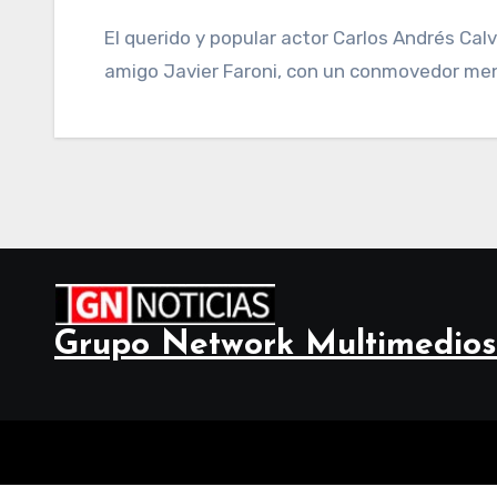
El querido y popular actor Carlos Andrés Calvo murió este viernes a los 67 años. Fue su gran
amigo Javier Faroni, con un conmovedor men
Grupo Network Multimedios