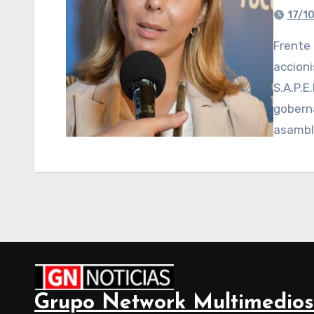
17/1
Frente a la convocatoria a asamblea general de
accioni
S.A.P.E
gobern
asamb
Grupo Network Multimedios