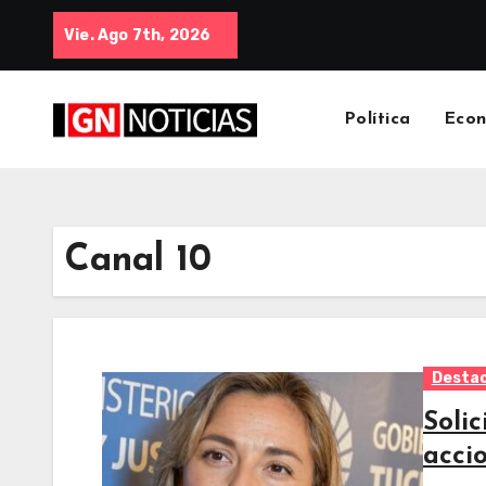
Vie. Ago 7th, 2026
Política
Eco
Canal 10
Desta
Soli
acci