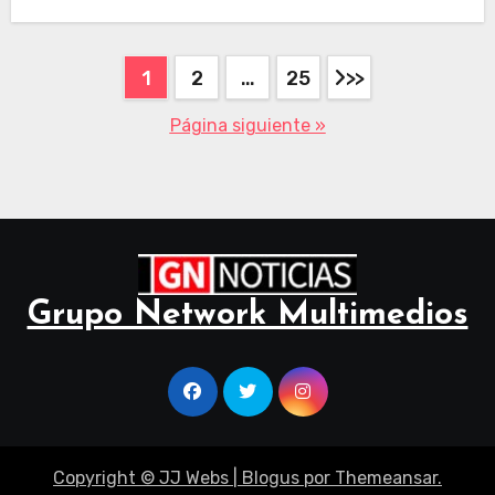
1
2
…
25
Página siguiente »
Grupo Network Multimedios
Copyright © JJ Webs
|
Blogus
por
Themeansar
.