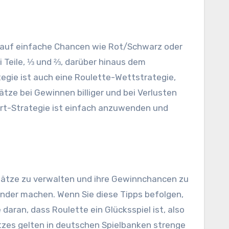
tze auf einfache Chancen wie Rot/Schwarz oder
i Teile, ⅓ und ⅔, darüber hinaus dem
egie ist auch eine Roulette-Wettstrategie,
ätze bei Gewinnen billiger und bei Verlusten
rt-Strategie ist einfach anzuwenden und
insätze zu verwalten und ihre Gewinnchancen zu
ender machen. Wenn Sie diese Tipps befolgen,
aran, dass Roulette ein Glücksspiel ist, also
tzes gelten in deutschen Spielbanken strenge