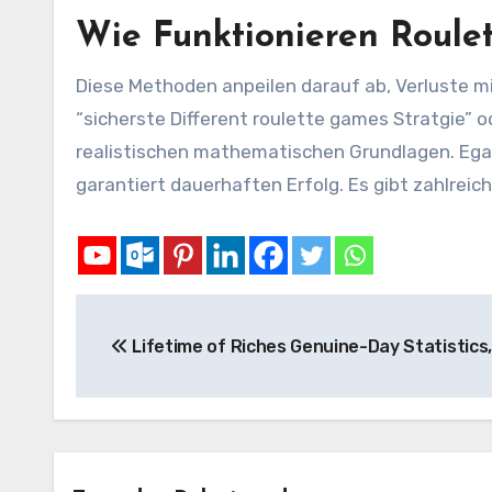
Wie Funktionieren Roulet
Diese Methoden anpeilen darauf ab, Verluste m
“sicherste Different roulette games Stratgie” 
realistischen mathematischen Grundlagen. Egal
garantiert dauerhaften Erfolg. Es gibt zahlreich
Lifetime of Riches Genuine-Day Statistics