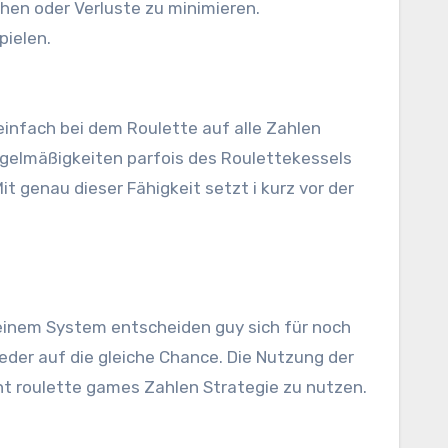
hen oder Verluste zu minimieren.
pielen.
infach bei dem Roulette auf alle Zahlen
nregelmäßigkeiten parfois des Roulettekessels
 genau dieser Fähigkeit setzt i kurz vor der
deinem System entscheiden guy sich für noch
der auf die gleiche Chance. Die Nutzung der
rent roulette games Zahlen Strategie zu nutzen.