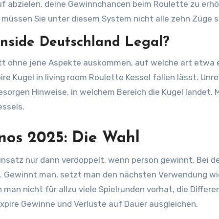
uf abzielen, deine Gewinnchancen beim Roulette zu erhö
, müssen Sie unter diesem System nicht alle zehn Züge s
 Inside Deutschland Legal?
tt ohne jene Aspekte auskommen, auf welche art etwa e
ire Kugel in living room Roulette Kessel fallen lässt. U
orgen Hinweise, in welchem Bereich die Kugel landet. Mit
essels.
inos 2025: Die Wahl
 Einsatz nur dann verdoppelt, wenn person gewinnt. Bei 
d. Gewinnt man, setzt man den nächsten Verwendung wie
n man nicht für allzu viele Spielrunden vorhat, die Diffe
 expire Gewinne und Verluste auf Dauer ausgleichen.