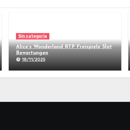
Sin categoría
Alice’s Wonderland RTP Freispiele Slot
Bewertungen
18/11/2025