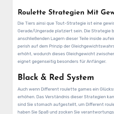
Roulette Strategien Mit Ge
Die Tiers ainsi que Tout-Strategie ist eine ge
Gerade/Ungerade platziert sein. Die Strategie 
anschließenden Lagern dieser Teile inside auf
perish auf dem Prinzip der Gleichgewichtswahrsc
erhöht, wodurch dieses Gleichgewicht zwische
eignet gegenseitig besonders für Anfänger.
Black & Red System
Auch wenn Different roulette games ein Glückss
erhöhen. Das Verständnis dieser Strategien kan
sind Sie stomach aufgestellt, um Different roul
haben Sie Spaß und zocken Sie verantwortungsb