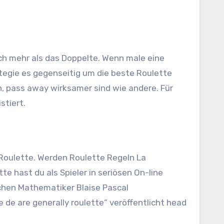
ch mehr als das Doppelte. Wenn male eine
rategie es gegenseitig um die beste Roulette
en, pass away wirksamer sind wie andere. Für
stiert.
 Roulette. Werden Roulette Regeln La
e hast du als Spieler in seriösen On-line
chen Mathematiker Blaise Pascal
re de are generally roulette“ veröffentlicht head