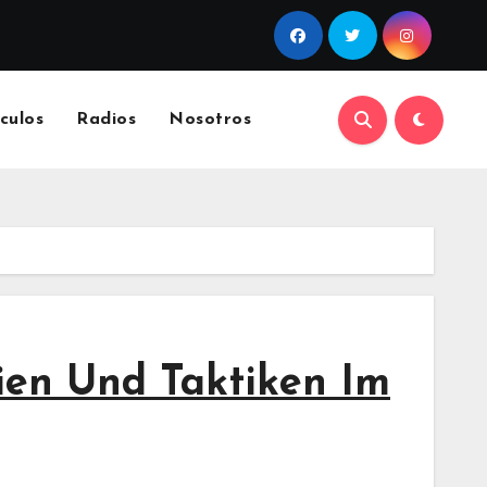
culos
Radios
Nosotros
ien Und Taktiken Im