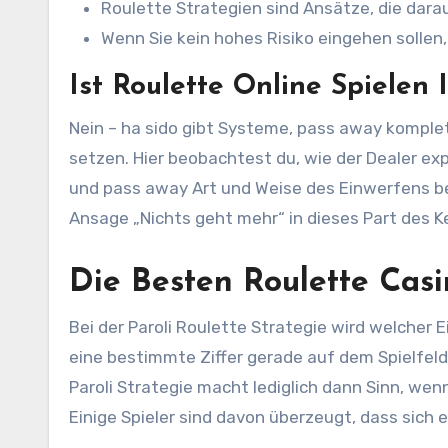
Roulette Strategien sind Ansätze, die dara
Wenn Sie kein hohes Risiko eingehen sollen
Ist Roulette Online Spielen
Nein – ha sido gibt Systeme, pass away komple
setzen. Hier beobachtest du, wie der Dealer exp
und pass away Art und Weise des Einwerfens bes
Ansage „Nichts geht mehr“ in dieses Part des K
Die Besten Roulette Cas
Bei der Paroli Roulette Strategie wird welcher
eine bestimmte Ziffer gerade auf dem Spielfel
Paroli Strategie macht lediglich dann Sinn, wen
Einige Spieler sind davon überzeugt, dass sich