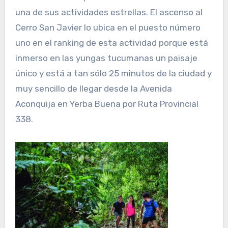
una de sus actividades estrellas. El ascenso al
Cerro San Javier lo ubica en el puesto número
uno en el ranking de esta actividad porque está
inmerso en las yungas tucumanas un paisaje
único y está a tan sólo 25 minutos de la ciudad y
muy sencillo de llegar desde la Avenida
Aconquija en Yerba Buena por Ruta Provincial
338.