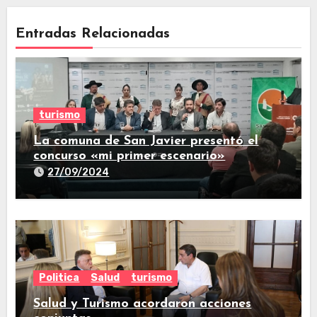
Entradas Relacionadas
turismo
La comuna de San Javier presentó el
concurso «mi primer escenario»
27/09/2024
Politica
Salud
turismo
Salud y Turismo acordaron acciones