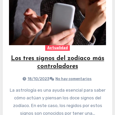
Actualidad
Los tres signos del zodíaco más
controladores
18/10/2023
No hay comentarios
La astrología es una ayuda esencial para saber
cómo actúan y piensan los doce signos del
zodíaco. En este caso, los regidos por estos
signos son conocidos por tener una…