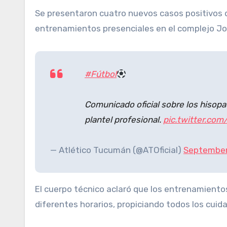
Se presentaron cuatro nuevos casos positivos de coronavirus (son 8 en total). No obstante, el cuerpo técnico decidió continuar con los
entrenamientos presenciales en el complejo Jos
#Fútbol
Comunicado oficial sobre los hisopa
plantel profesional.
pic.twitter.co
— Atlético Tucumán (@ATOficial)
September
El cuerpo técnico aclaró que los entrenamiento
diferentes horarios, propiciando todos los cuida