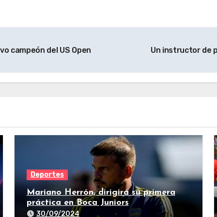
uevo campeón del US Open
Un instructor de 
Deportes
Mariano Herrón, dirigirá su primera
práctica en Boca Juniors
30/09/2024