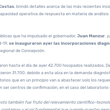
Costas
, brindó detalles acerca de las más recientes inc
apacidad operativa de respuesta en materia de análisis 
úblicas que ha impulsado el gobernador,
Juan Manzur
, 
d-19,
se inauguraron ayer las incorporaciones diagn
 Regional de Concepción.
aron hasta el día de ayer 42.700 hisopados realizados. D
cieron 31.700, debido a esta alza en la demanda diagnóst
rios que en un principio van a abastecer solo los reque
r centros de confirmación, en el caso del laboratorio d
o también fue fruto del relevamiento científico-tecnológ
e contamos y el rol fundamental que cumple nuestro perso