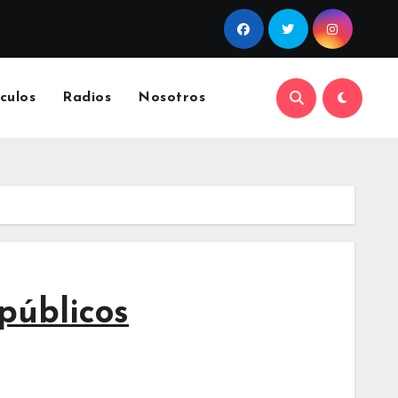
culos
Radios
Nosotros
públicos