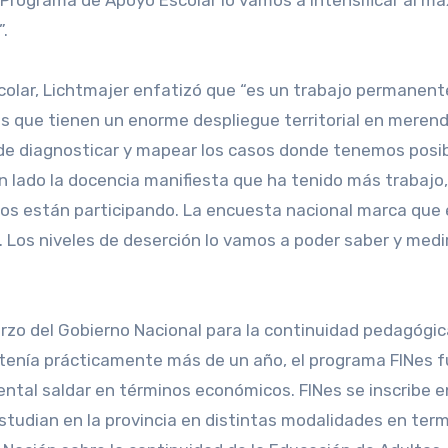
 el Programa de Apoyo Escolar lo vamos a intensificar al 
.
scolar, Lichtmajer enfatizó que “es un trabajo permanent
s que tienen un enorme despliegue territorial en merend
de diagnosticar y mapear los casos donde tenemos posibi
n lado la docencia manifiesta que ha tenido más trabajo
os están participando. La encuesta nacional marca que 
s. Los niveles de deserción lo vamos a poder saber y m
sfuerzo del Gobierno Nacional para la continuidad pedagógi
 tenía prácticamente más de un año, el programa FINes 
tal saldar en términos económicos. FINes se inscribe en
tudian en la provincia en distintas modalidades en termin