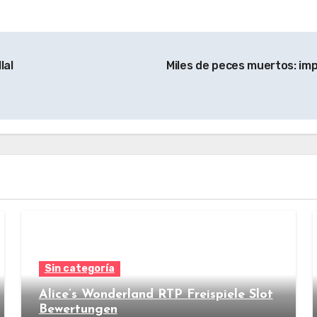
lal
Miles de peces muertos: imp
Sin categoría
Alice’s Wonderland RTP Freispiele Slot
Bewertungen