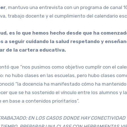
jer
, mantuvo una entrevista con un programa de canal 10 e
a, trabajo docente y el cumplimiento del calendario esc
salud, es lo que hemos hecho desde que ha comenzad
os a seguir cuidando la salud respetando y enseñan
lar de la cartera educativa.
contó que “nos pusimos como objetivo cumplir con el calen
ho: no hubo clases en las escuelas, pero hubo clases co
noció “la docencia ha manifestado cómo ha mantenido s
r que se ha sostenido el vínculo entre los alumnos y la
en base a contenidos prioritarios”.
TRABAJADO: EN LOS CASOS DONDE HAY CONECTIVIDAD
TIEMPO. PREPARAR UNA CLASE CON HERRAMIENTAS VIR