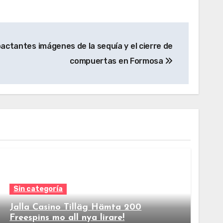
actantes imágenes de la sequía y el cierre de
compuertas en Formosa
Sin categoría
Jalla Casino Tilläg Hämta 200
Freespins mo all nya lirare!