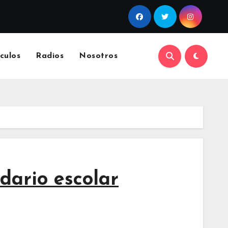
culos
Radios
Nosotros
dario escolar