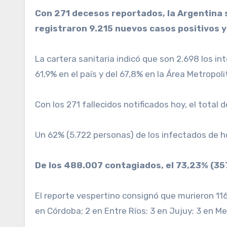
Con 271 decesos reportados, la Argentina superó las 10.000 muertes desde el inicio de la pandemia de coronavirus, a la vez que se
registraron 9.215 nuevos casos positivos y 
La cartera sanitaria indicó que son 2.698 los 
61,9% en el país y del 67,8% en la Área Metropol
Con los 271 fallecidos notificados hoy, el total
Un 62% (5.722 personas) de los infectados de ho
De los 488.007 contagiados, el 73,23% (357.
El reporte vespertino consignó que murieron 116
en Córdoba; 2 en Entre Ríos; 3 en Jujuy; 3 en Me