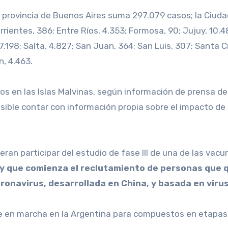
la provincia de Buenos Aires suma 297.079 casos; la Ciud
rrientes, 386; Entre Ríos, 4.353; Formosa, 90; Jujuy, 10.4
7.198; Salta, 4.827; San Juan, 364; San Luis, 307; Santa C
n, 4.463.
os en las Islas Malvinas, según información de prensa deb
sible contar con información propia sobre el impacto de l
an participar del estudio de fase III de una de las vacu
 que comienza el reclutamiento de personas que qui
ronavirus, desarrollada en China, y basada en virus
e en marcha en la Argentina para compuestos en etapas f