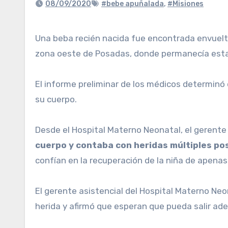
08/09/2020
#bebe apuñalada
,
#Misiones
Una beba recién nacida fue encontrada envuelta en una bolsa de plástico y con heridas de arma blanca, por lo que fue trasladada a un hospital de la
zona oeste de Posadas, donde permanecía establ
El informe preliminar de los médicos determinó
su cuerpo.
Desde el Hospital Materno Neonatal, el gerente 
cuerpo y contaba con heridas múltiples p
confían en la recuperación de la niña de apenas
El gerente asistencial del Hospital Materno Neo
herida y afirmó que esperan que pueda salir ade