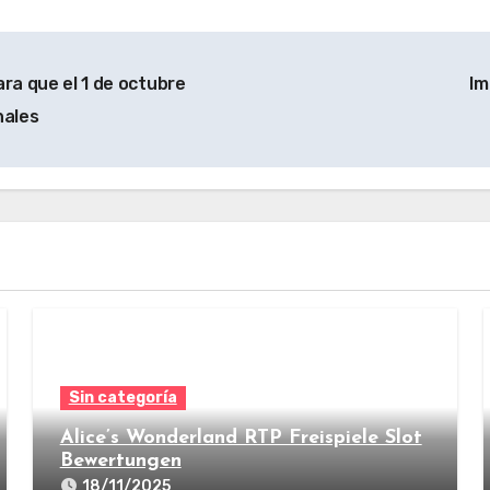
ara que el 1 de octubre
Im
nales
Sin categoría
Alice’s Wonderland RTP Freispiele Slot
Bewertungen
18/11/2025