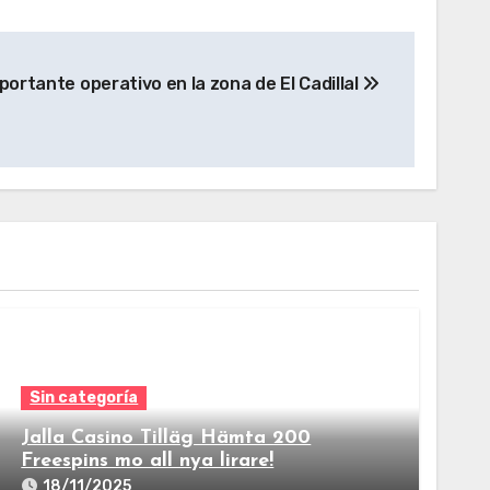
portante operativo en la zona de El Cadillal
Sin categoría
Jalla Casino Tilläg Hämta 200
Freespins mo all nya lirare!
18/11/2025