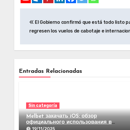
El Gobierno confirmó que está todo listo p
regresen los vuelos de cabotaje e internacio
Entradas Relacionadas
Sin categoría
Melbet закачать iOS: обзор
официального использования в
видах став на спорт а еще казино
19/11/2025