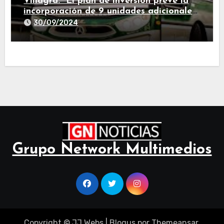
Villagra: “El plan de inversión prevé la
incorporación de 9 unidades adicionales
para 2025″
30/09/2024
Grupo Network Multimedios
Copyright © JJ Webs
|
Blogus
por
Themeansar
.