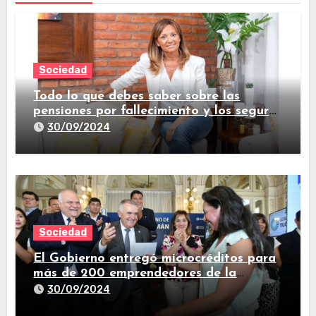
Sociedad
Todo lo que debes saber sobre las
pensiones por fallecimiento y los seguros
de vida
30/09/2024
Sociedad
El Gobierno entregó microcréditos para
más de 200 emprendedores de la
provincia
30/09/2024