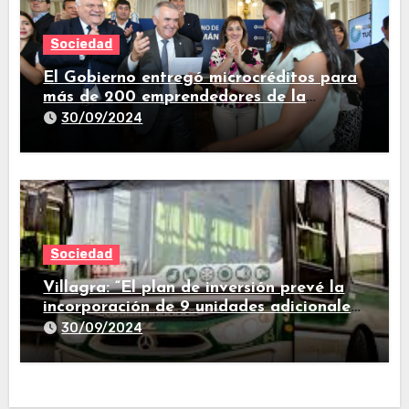
Sociedad
El Gobierno entregó microcréditos para
más de 200 emprendedores de la
provincia
30/09/2024
Sociedad
Villagra: “El plan de inversión prevé la
incorporación de 9 unidades adicionales
para 2025″
30/09/2024