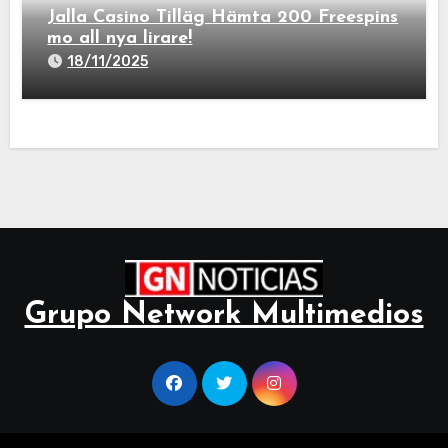
Jalla Casino Tilläg Hämta 200 Freespins
mo all nya lirare!
18/11/2025
Grupo Network Multimedios