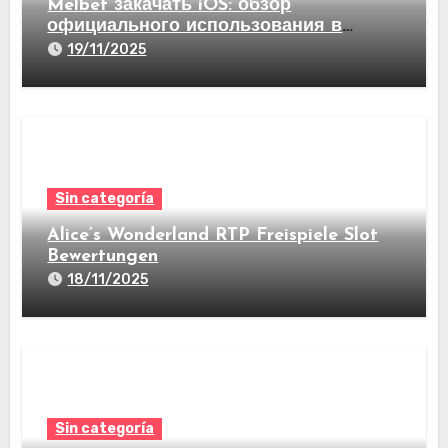
Melbet закачать iOS: обзор
официального использования в
видах став на спорт а еще казино
19/11/2025
Sin categoría
Alice’s Wonderland RTP Freispiele Slot
Bewertungen
18/11/2025
Sin categoría