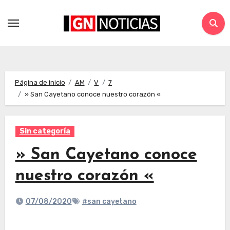
Página de inicio
AM
V
7
» San Cayetano conoce nuestro corazón «
Sin categoría
» San Cayetano conoce
nuestro corazón «
07/08/2020
#san cayetano