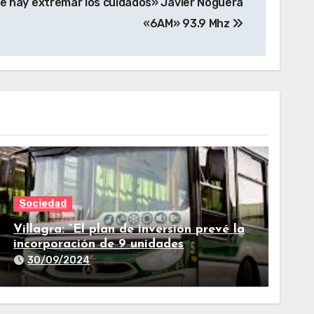
ue hay extremar los cuidados» Javier Noguera
«6AM» 93.9 Mhz
Sociedad
Villagra: “El plan de inversión prevé la
incorporación de 9 unidades
adicionales para 2025″
30/09/2024