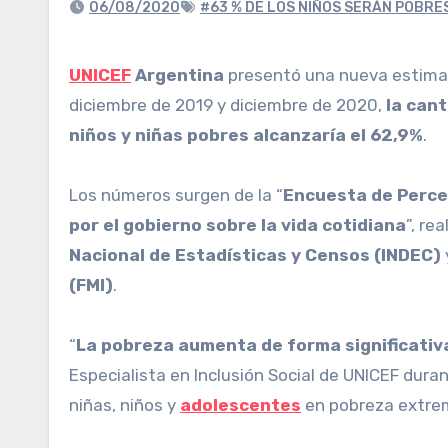
06/08/2020
#63 % DE LOS NIÑOS SERÁN POBRE
UNICEF
Argentina
presentó una nueva estima
diciembre de 2019 y diciembre de 2020,
la cant
niños y niñas pobres alcanzaría el 62,9%
.
Los números surgen de la “
Encuesta de Percep
por el gobierno sobre la vida cotidiana
”, re
Nacional de Estadísticas y Censos (INDEC)
(FMI)
.
“
La pobreza aumenta de forma significativ
Especialista en Inclusión Social de UNICEF dura
niñas, niños y
adolescentes
en pobreza extrema