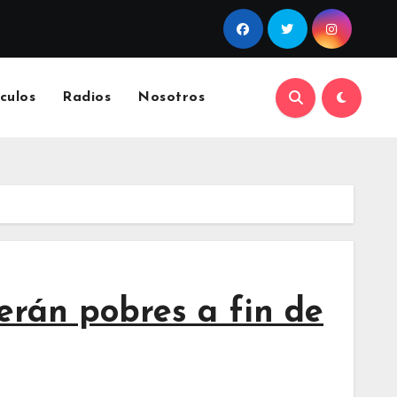
culos
Radios
Nosotros
erán pobres a fin de