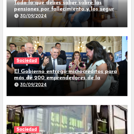
Todo lo que debes saber sobre las
pensiones por fallecimiento y los seguros
de vida
30/09/2024
Sociedad
El Gobierno entregó microcréditos para
más de 200 emprendedores de la
provincia
30/09/2024
Sociedad