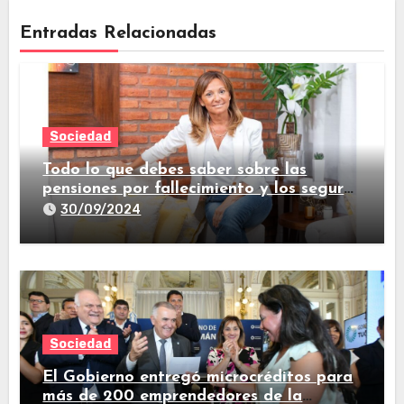
Entradas Relacionadas
Sociedad
Todo lo que debes saber sobre las
pensiones por fallecimiento y los seguros
de vida
30/09/2024
Sociedad
El Gobierno entregó microcréditos para
más de 200 emprendedores de la