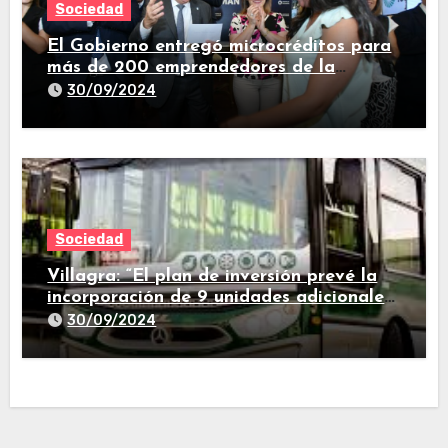
Sociedad
El Gobierno entregó microcréditos para
más de 200 emprendedores de la
provincia
30/09/2024
Sociedad
Villagra: “El plan de inversión prevé la
incorporación de 9 unidades adicionales
para 2025″
30/09/2024